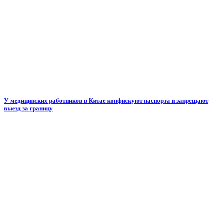
У медицинских работников в Китае конфискуют паспорта и запрещают
выезд за границу