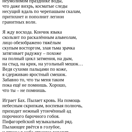
неумолимом празднике воды,
что даже вихрь, косматые следы
несущий вдаль по черепашьим скалам,
притихнет и пополнит легион
гранитных волн.
Я жду восхода. Кончик языка
скользит по раскалённым альвеолам,
лицо обезображено тяжёлым
скупым восторгом, злая тьма зрачка
затягивает радужку – похоже
на полный цикл затмения, на дым,
на стыд, на крик, на угольный мешок…
Ведя сухими пальцами по коже,
я сдерживаю яростный смешок.
Забавно то, что ты меня таким
пока ещё не помнишь. Хорошо,
что ты – не помнишь.
Играет Бах. Пылает кровь. На помощь
небесным скрипкам, воспевая полночь,
приходит нежный утончённый ад
порочного барочного гобоя.
Пифагорейский музыкальный ряд.
Пылающее рвётся в голубое,