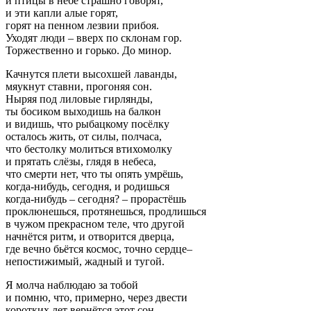
и птицы в небе страшно говорят,
и эти капли алые горят,
горят на пенном лезвии прибоя.
Уходят люди – вверх по склонам гор.
Торжественно и горько. До минор.
Качнутся плети высохшей лаванды,
мяукнут ставни, прогоняя сон.
Ныряя под лиловые гирлянды,
ты босиком выходишь на балкон
и видишь, что рыбацкому посёлку
осталось жить, от силы, полчаса,
что бестолку молиться втихомолку
и прятать слёзы, глядя в небеса,
что смерти нет, что ты опять умрёшь,
когда-нибудь, сегодня, и родишься
когда-нибудь – сегодня? – прорастёшь
проклюнешься, протянешься, продлишься
в чужом прекрасном теле, что другой
начнётся ритм, и отворится дверца,
где вечно бьётся космос, точно сердце–
непостижимый, жадный и тугой.
Я молча наблюдаю за тобой
и помню, что, примерно, через двести
коротких лет вернётся этот сон.