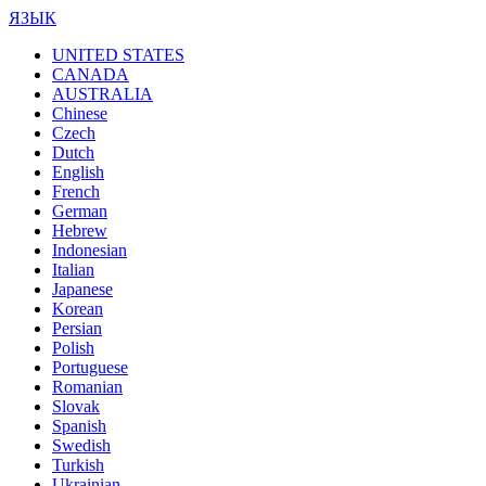
ЯЗЫК
UNITED STATES
CANADA
AUSTRALIA
Chinese
Czech
Dutch
English
French
German
Hebrew
Indonesian
Italian
Japanese
Korean
Persian
Polish
Portuguese
Romanian
Slovak
Spanish
Swedish
Turkish
Ukrainian