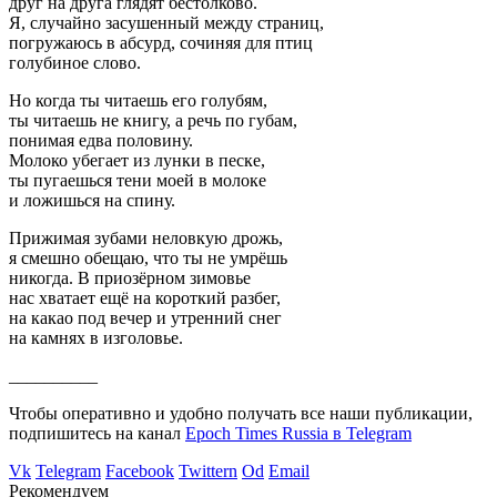
друг на друга глядят бестолково.
Я, случайно засушенный между страниц,
погружаюсь в абсурд, сочиняя для птиц
голубиное слово.
Но когда ты читаешь его голубям,
ты читаешь не книгу, а речь по губам,
понимая едва половину.
Молоко убегает из лунки в песке,
ты пугаешься тени моей в молоке
и ложишься на спину.
Прижимая зубами неловкую дрожь,
я смешно обещаю, что ты не умрёшь
никогда. В приозёрном зимовье
нас хватает ещё на короткий разбег,
на какао под вечер и утренний снег
на камнях в изголовье.
__________
Чтобы оперативно и удобно получать все наши публикации,
подпишитесь на канал
Epoch Times Russia в Telegram
Vk
Telegram
Facebook
Twittern
Od
Email
Рекомендуем