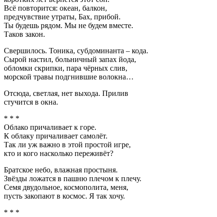
Всё повторится: океан, балкон,
предчувствие утраты, Бах, прибой.
Ты будешь рядом. Мы не будем вместе.
Таков закон.
Свершилось. Тоника, субдоминанта – кода.
Сырой настил, больничный запах йода,
обломки скрипки, пара чёрных слив,
морской травы подгнившие волокна…
Отсюда, светлая, нет выхода. Прилив
стучится в окна.
* * *
Облако причаливает к горе.
К облаку причаливает самолёт.
Так ли уж важно в этой простой игре,
кто и кого насколько переживёт?
Братское небо, влажная простыня.
Звёзды ложатся в пашню плечом к плечу.
Семя двудольное, космополита, меня,
пусть закопают в космос. Я так хочу.
* * *