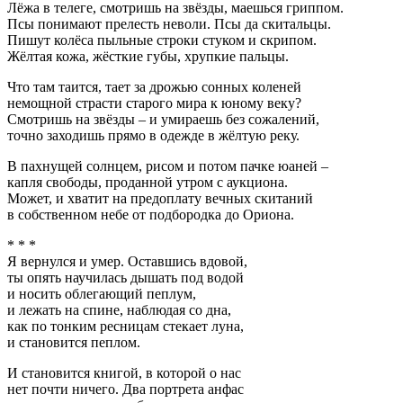
Лёжа в телеге, смотришь на звёзды, маешься гриппом.
Псы понимают прелесть неволи. Псы да скитальцы.
Пишут колёса пыльные строки стуком и скрипом.
Жёлтая кожа, жёсткие губы, хрупкие пальцы.
Что там таится, тает за дрожью сонных коленей
немощной страсти старого мира к юному веку?
Смотришь на звёзды – и умираешь без сожалений,
точно заходишь прямо в одежде в жёлтую реку.
В пахнущей солнцем, рисом и потом пачке юаней –
капля свободы, проданной утром с аукциона.
Может, и хватит на предоплату вечных скитаний
в собственном небе от подбородка до Ориона.
* * *
Я вернулся и умер. Оставшись вдовой,
ты опять научилась дышать под водой
и носить облегающий пеплум,
и лежать на спине, наблюдая со дна,
как по тонким ресницам стекает луна,
и становится пеплом.
И становится книгой, в которой о нас
нет почти ничего. Два портрета анфас