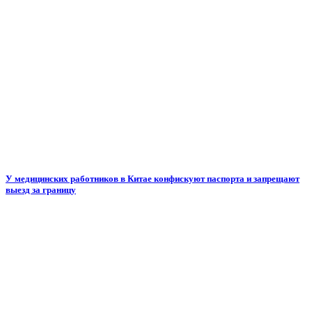
У медицинских работников в Китае конфискуют паспорта и запрещают
выезд за границу