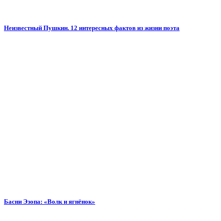
Неизвестный Пушкин. 12 интересных фактов из жизни поэта
Басни Эзопа: «Волк и ягнёнок»