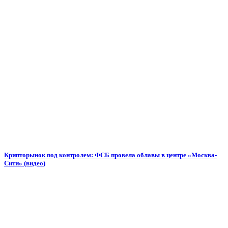
Крипторынок под контролем: ФСБ провела облавы в центре «Москва-
Сити» (видео)