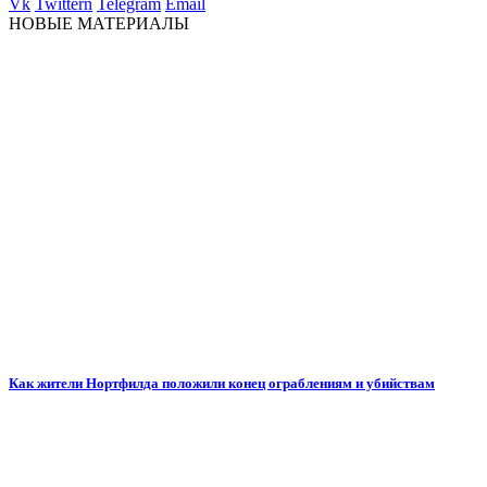
Vk
Twittern
Telegram
Email
НОВЫЕ МАТЕРИАЛЫ
Как жители Нортфилда положили конец ограблениям и убийствам