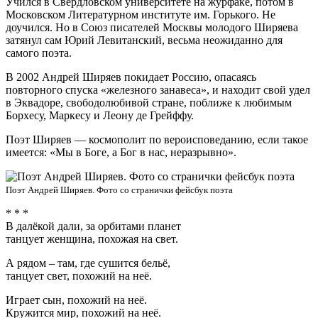
Учился в Свердловском университете на журфаке, потом в
Московском Литературном институте им. Горького. Не
доучился. Но в Союз писателей Москвы молодого Ширяева
затянул сам Юрий Левитанский, весьма неожиданно для
самого поэта.
В 2002 Андрей Ширяев покидает Россию, опасаясь
повторного спуска «железного занавеса», и находит свой удел
в Эквадоре, свободолюбивой стране, поближе к любимым
Борхесу, Маркесу и Леону де Грейффу.
Поэт Ширяев — космополит по вероисповеданию, если такое
имеется: «Мы в Боге, а Бог в нас, неразрывно».
Поэт Андрей Ширяев. Фото со странички фейсбук поэта
* * *
В далёкой дали, за орбитами планет
танцует женщина, похожая на свет.
А рядом – там, где сушится бельё,
танцует свет, похожий на неё.
Играет сын, похожий на неё.
Кружится мир, похожий на неё.